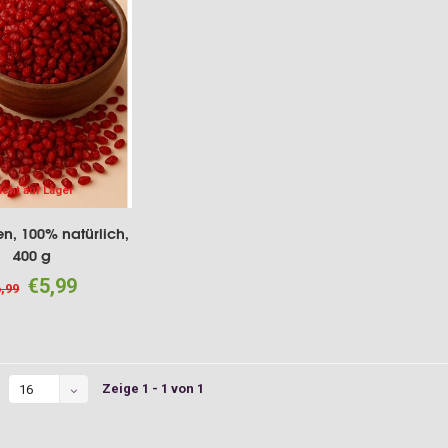
icht auf Lager
en, 100% natürlich,
400 g
€5,99
,99
Zeige 1 - 1 von 1
16