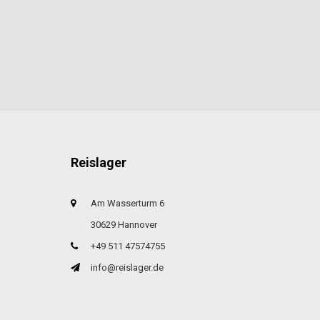
Reislager
Am Wasserturm 6
30629 Hannover
+49 511 47574755
info@reislager.de