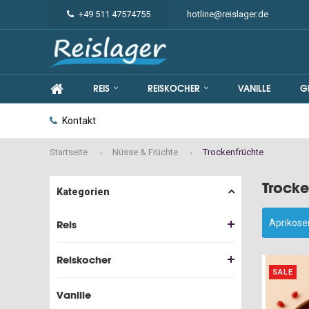
+49 511 47574755
hotline@reislager.de
REIS
REISKOCHER
VANILLE
G
Kontakt
Startseite
Nüsse & Früchte
Trockenfrüchte
Trocke
Kategorien
Aprikose
Reis
Reiskocher
SALE
Vanille