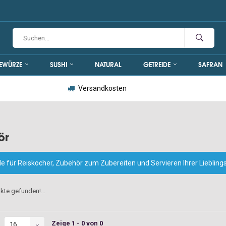
EWÜRZE
SUSHI
NATURAL
GETREIDE
SAFRAN
Versandkosten
ör
le für Reiskocher, Zubehör zum Zubereiten und Servieren Ihrer Liebling
kte gefunden!...
Zeige 1 - 0 von 0
16