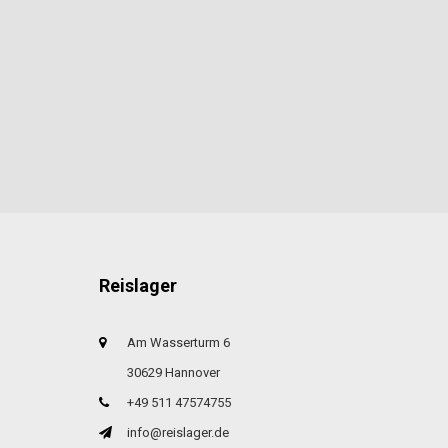
Reislager
Am Wasserturm 6
30629 Hannover
+49 511 47574755
info@reislager.de