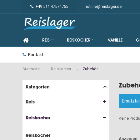
+49 511 47574755
hotline@reislager.de
REIS
REISKOCHER
VANILLE
G
Kontakt
Startseite
Reiskocher
Zubehör
Zubeh
Kategorien
Ersatztei
Reis
Reiskocher
Keine Produ
Reiskocher
Anzeigen: