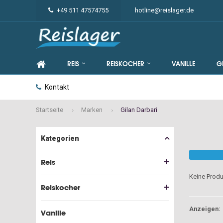
+49 511 47574755
hotline@reislager.de
REIS
REISKOCHER
VANILLE
G
Kontakt
Startseite
Marken
Gilan Darbari
Kategorien
Reis
Keine Produ
Reiskocher
Anzeigen:
Vanille