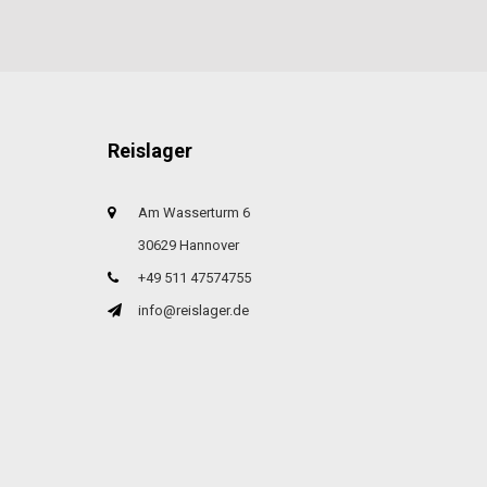
Reislager
Am Wasserturm 6
30629 Hannover
+49 511 47574755
info@reislager.de