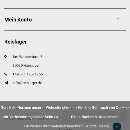
Mein Konto
Reislager
Am Wasserturm 6
30629 Hannover
+49 511 47574755
info@reislager.de
Durch die Nutzung unserer Webseite stimmen Sie dem Gebrauch von Cookies
zur Verbesserung dieser Seite zu.
Diese Nachricht Ausblenden
© Copyright 2026 - Powered by
Lightspeed
- Theme by
DMWS.nl
|
RSS feed
|
Für weitere Informationen beachten Sie bitte unsere
Sitemap