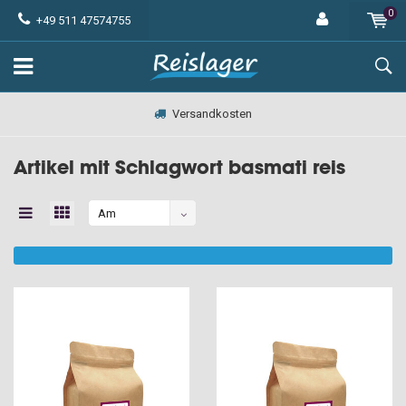
0
+49 511 47574755
Versandkosten
Artikel mit Schlagwort basmati reis
Am
meisten
angesehen