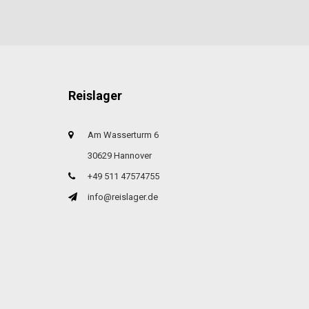
Reislager
Am Wasserturm 6
30629 Hannover
+49 511 47574755
info@reislager.de