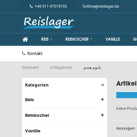
+49 511 47574755
hotline@reislager.de
REIS
REISKOCHER
VANILLE
G
Kontakt
Startseite
Schlagworte
بادوم هندی
Kategorien
Reis
Keine Produ
Reiskocher
Anzeigen:
Vanille