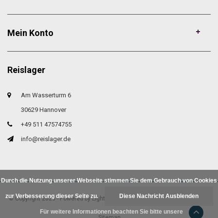
Mein Konto
Reislager
Am Wasserturm 6
30629 Hannover
+49 511 47574755
info@reislager.de
Durch die Nutzung unserer Webseite stimmen Sie dem Gebrauch von Cookies
zur Verbesserung dieser Seite zu.
Diese Nachricht Ausblenden
© Copyright 2026 - Powered by
Lightspeed
- Theme by
DMWS.nl
|
RSS feed
|
Für weitere Informationen beachten Sie bitte unsere
Sitemap