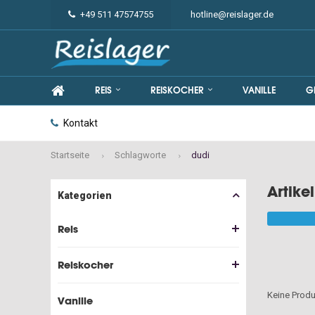
+49 511 47574755
hotline@reislager.de
REIS
REISKOCHER
VANILLE
G
Kontakt
Startseite
Schlagworte
dudi
Artike
Kategorien
Reis
Reiskocher
Keine Produ
Vanille