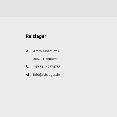
Reislager
Am Wasserturm 6
30629 Hannover
+49 511 47574755
info@reislager.de