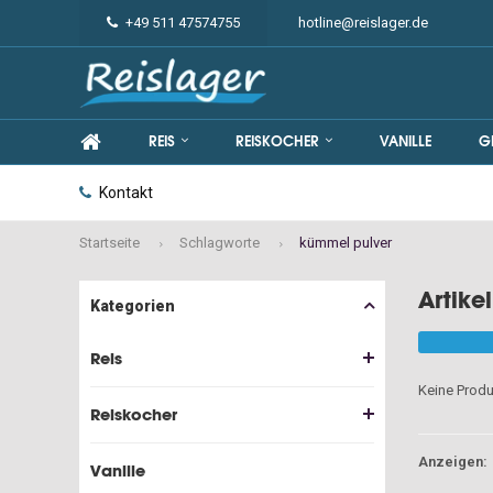
+49 511 47574755
hotline@reislager.de
REIS
REISKOCHER
VANILLE
G
Kontakt
Startseite
Schlagworte
kümmel pulver
Artike
Kategorien
Reis
Keine Produ
Reiskocher
Anzeigen:
Vanille