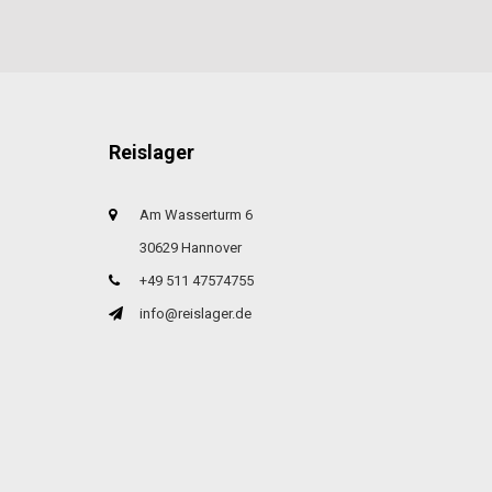
Reislager
Am Wasserturm 6
30629 Hannover
+49 511 47574755
info@reislager.de