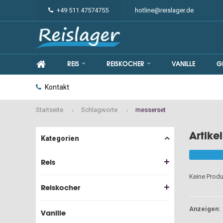
+49 511 47574755
hotline@reislager.de
REIS
REISKOCHER
VANILLE
G
Kontakt
Startseite
Schlagworte
messerset
Artike
Kategorien
Reis
Keine Produ
Reiskocher
Anzeigen:
Vanille