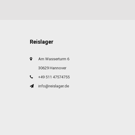
Reislager
Am Wasserturm 6
30629 Hannover
+49 511 47574755
info@reislager.de