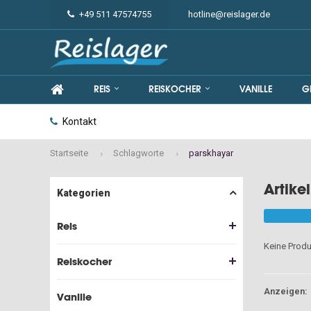
+49 511 47574755
hotline@reislager.de
REIS
REISKOCHER
VANILLE
G
Kontakt
Startseite
Schlagworte
parskhayar
Artike
Kategorien
Reis
Keine Produ
Reiskocher
Anzeigen:
Vanille