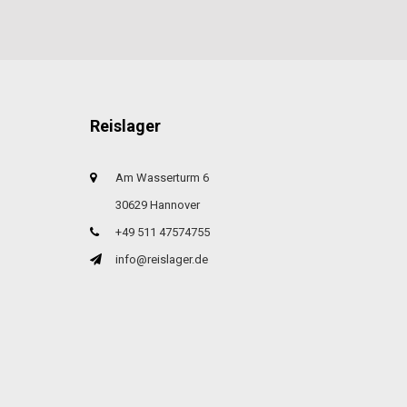
Reislager
Am Wasserturm 6
30629 Hannover
+49 511 47574755
info@reislager.de