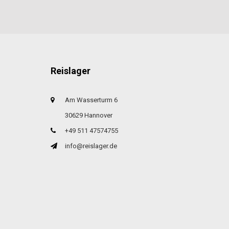
Reislager
Am Wasserturm 6
30629 Hannover
+49 511 47574755
info@reislager.de