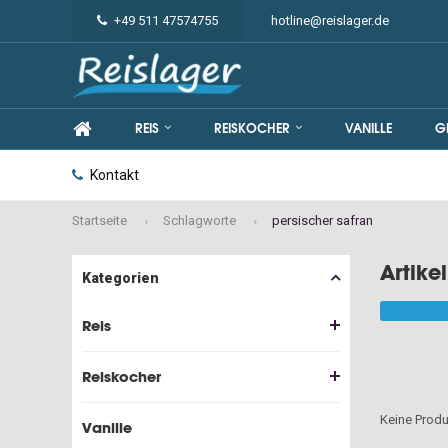
+49 511 47574755
hotline@reislager.de
REIS
REISKOCHER
VANILLE
G
Kontakt
Startseite
Schlagworte
persischer safran
Artike
Kategorien
Reis
Reiskocher
Keine Produ
Vanille