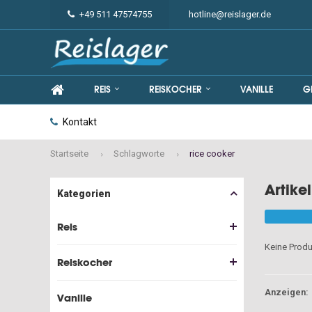
+49 511 47574755
hotline@reislager.de
REIS
REISKOCHER
VANILLE
G
Kontakt
Startseite
Schlagworte
rice cooker
Artike
Kategorien
Reis
Keine Produ
Reiskocher
Anzeigen:
Vanille