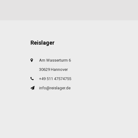
Reislager
Am Wasserturm 6
30629 Hannover
+49 511 47574755
info@reislager.de