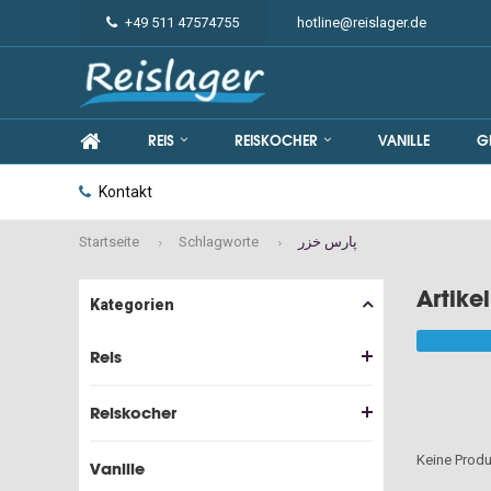
+49 511 47574755
hotline@reislager.de
REIS
REISKOCHER
VANILLE
G
Kontakt
Startseite
Schlagworte
پارس خزر
Kategorien
Reis
Reiskocher
Keine Produ
Vanille