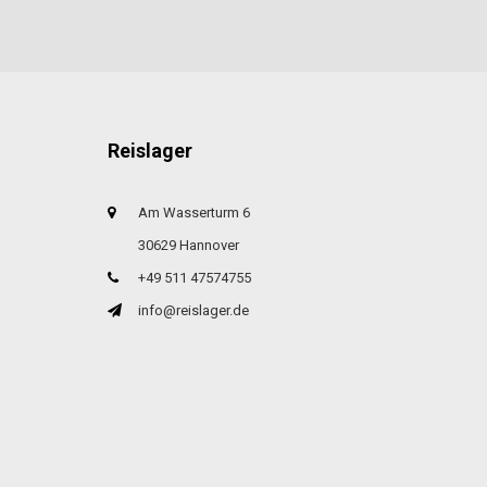
Reislager
Am Wasserturm 6
30629 Hannover
+49 511 47574755
info@reislager.de