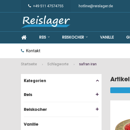
+49 511 47574755
hotline@reislager.de
REIS
REISKOCHER
VANILLE
G
Kontakt
Startseite
Schlagworte
safran iran
Artike
Kategorien
Reis
Reiskocher
Vanille