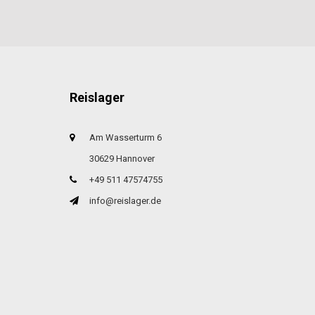
Reislager
Am Wasserturm 6
30629 Hannover
+49 511 47574755
info@reislager.de