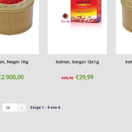
an, Negin 1Kg
Safran, Sargol 12x1g
Saf
€2.900,00
€29,99
€39,90
Zeige 1 - 4 von 4
16