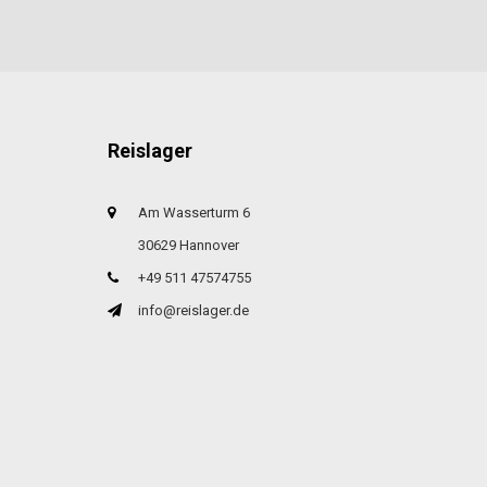
Reislager
Am Wasserturm 6
30629 Hannover
+49 511 47574755
info@reislager.de