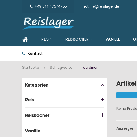
+49 511 47574755
hotline@reislager.de
REIS
REISKOCHER
VANILLE
G
Kontakt
Startseite
Schlagworte
sardinen
Artike
Kategorien
Reis
Keine Produ
Reiskocher
Anzeigen:
Vanille