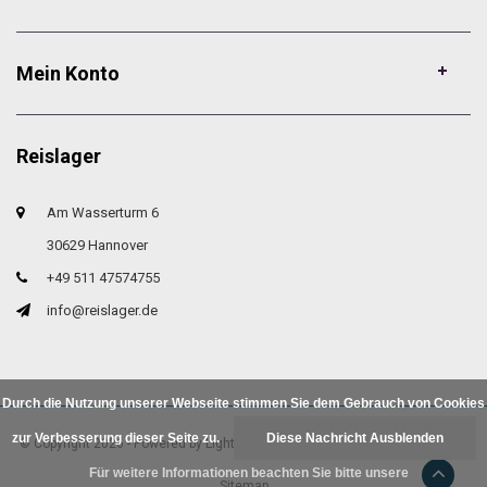
Mein Konto
Reislager
Am Wasserturm 6
30629 Hannover
+49 511 47574755
info@reislager.de
Durch die Nutzung unserer Webseite stimmen Sie dem Gebrauch von Cookies
zur Verbesserung dieser Seite zu.
Diese Nachricht Ausblenden
© Copyright 2026 - Powered by
Lightspeed
- Theme by
DMWS.nl
|
RSS feed
|
Für weitere Informationen beachten Sie bitte unsere
Sitemap