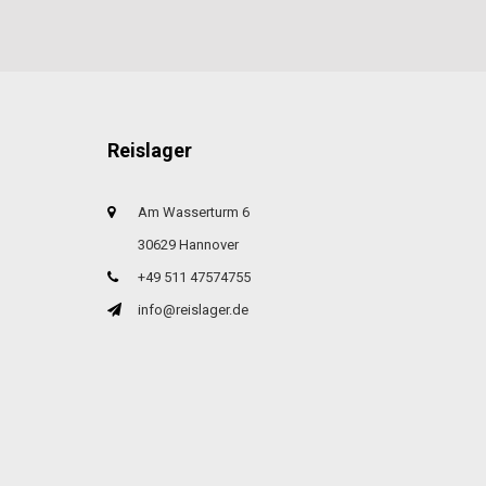
Reislager
Am Wasserturm 6
30629 Hannover
+49 511 47574755
info@reislager.de