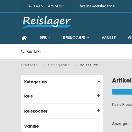
+49 511 47574755
hotline@reislager.de
REIS
REISKOCHER
VANILLE
G
Kontakt
Startseite
Schlagworte
sojasauce
Artike
Kategorien
Reis
Keine Produ
Reiskocher
Anzeigen:
Vanille