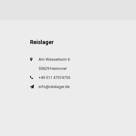
Reislager
Am Wasserturm 6
30629 Hannover
+49 511 47574755
info@reislager.de