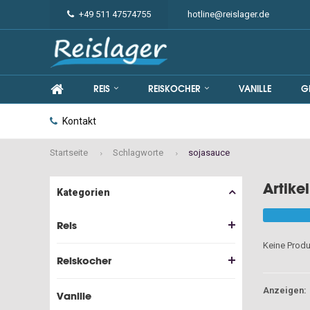
+49 511 47574755
hotline@reislager.de
REIS
REISKOCHER
VANILLE
G
Kontakt
Startseite
Schlagworte
sojasauce
Artike
Kategorien
Reis
Keine Produ
Reiskocher
Anzeigen:
Vanille