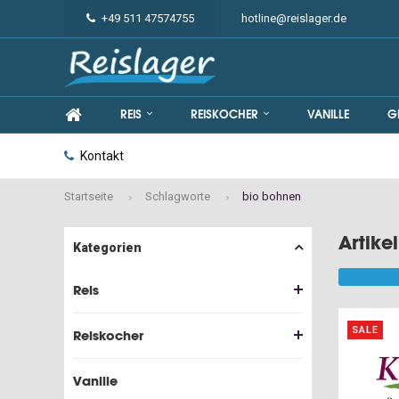
+49 511 47574755
hotline@reislager.de
REIS
REISKOCHER
VANILLE
G
Kontakt
Startseite
Schlagworte
bio bohnen
Artike
Kategorien
Reis
SALE
Reiskocher
Vanille