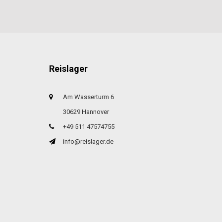
Reislager
Am Wasserturm 6
30629 Hannover
+49 511 47574755
info@reislager.de